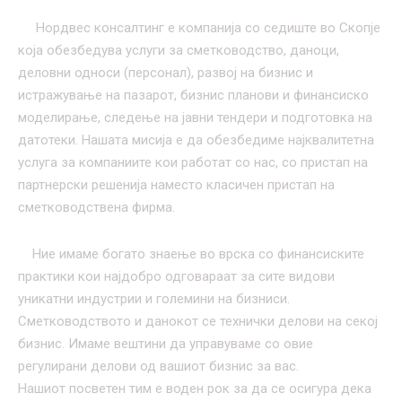
Нордвес консалтинг е компанија со седиште во Скопје
која обезбедува услуги за сметководство, даноци,
деловни односи (персонал), развој на бизнис и
истражување на пазарот, бизнис планови и финансиско
моделирање, следење на јавни тендери и подготовка на
датотеки. Нашата мисија е да обезбедиме најквалитетна
услуга за компаниите кои работат со нас, со пристап на
партнерски решенија наместо класичен пристап на
сметководствена фирма.
Ние имаме богато знаење во врска со финансиските
практики кои најдобро одговараат за сите видови
уникатни индустрии и големини на бизниси.
Сметководството и данокот се технички делови на секој
бизнис. Имаме вештини да управуваме со овие
регулирани делови од вашиот бизнис за вас.
Нашиот посветен тим е воден рок за да се осигура дека