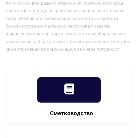
ќе ги исполните вашите обврски за усогласеност пред
време и ќе ви даде искрено известување што точно ги
означува вашите финансиски предности и слабости.
Секој сопственик на бизнис заслужува посветен
финансиски партнер кој не само што ги разбира нивните
уникатни потреби, туку и им обезбедува секогаш вклучен
директен канал за комуникација за нивна погодност.
Сметководство