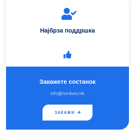
Најбрза поддршкa
Закажете состанок
info@nordves.mk
ЗАКАЖИ