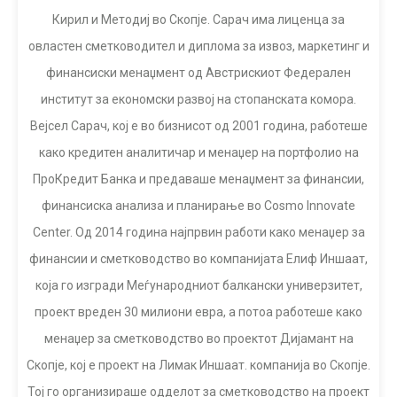
Кирил и Методиј во Скопје. Сарач има лиценца за
овластен сметководител и диплома за извоз, маркетинг и
финансиски менаџмент од Австрискиот Федерален
институт за економски развој на стопанската комора.
Вејсел Сарач, кој е во бизнисот од 2001 година, работеше
како кредитен аналитичар и менаџер на портфолио на
ПроКредит Банка и предаваше менаџмент за финансии,
финансиска анализа и планирање во Cosmo Innovate
Center. Од 2014 година најпрвин работи како менаџер за
финансии и сметководство во компанијата Елиф Иншаат,
која го изгради Меѓународниот балкански универзитет,
проект вреден 30 милиони евра, а потоа работеше како
менаџер за сметководство во проектот Дијамант на
Скопје, кој е проект на Лимак Иншаат. компанија во Скопје.
Тој го организираше одделот за сметководство на проект