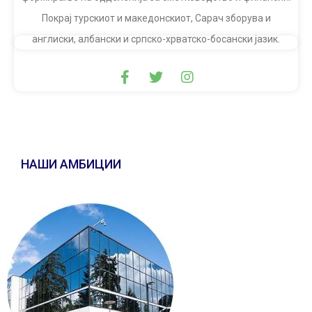
Покрај турскиот и македонскиот, Сарач зборува и
англиски, албански и српско-хрватско-босански јазик.
НАШИ АМБИЦИИ