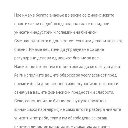
Ние имаме богато знаење во врска со финансиските
практики кои најдобро одговараат за сите видови
уникатни индустрии и големини на бизниси.
Сметководството и данокот се технички делови на секој
бизнис. Имаме вештини да управуваме со овие
регулирани делови од вашиот бизнис за вас.
Нашиот посветен тим е воден рок за да се осигура дека
ќе ги исполните вашите обврски за усогласеност пред
време и ќе ви даде искрено известување што точно ги
означува вашите финансиски предности и слабости.
Секој сопственик на бизнис заслужува посветен
финансиски партнер кој не само што ги разбира нивните
уникатни потреби, туку и им обезбедува секогаш
вклучен директен канал за комуникација за нивна