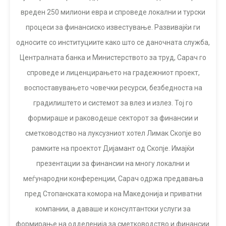
вреден 250 милиони евра и спроведе локални и турски
процеси за финансиско известување. Развивајќи ги
односите со институциите како што се даночната служба,
Централната банка и Министерството за труд, Сарач го
спроведе и лиценцирањето на градежниот проект,
воспоставувањето човечки ресурси, безбедноста на
градилиштето и системот за влез и излез. Тој го
формираше и раководеше секторот за финансии и
сметководство на луксузниот хотел Лимак Скопје во
рамките на проектот Дијамант од Скопје. Имајќи
презентации за финансии на многу локални и
меѓународни конференции, Сарач одржа предавања
пред Стопанската комора на Македонија и приватни
компании, а даваше и консултантски услуги за
формирање на одделенија за сметководство и финансии.