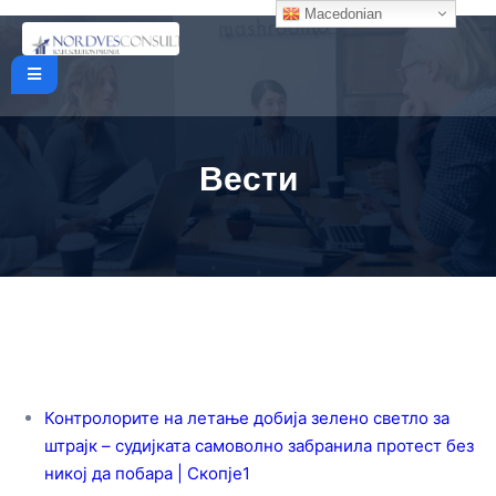
Macedonian
Вести
Контролорите на летање добија зелено светло за
штрајк – судијката самоволно забранила протест без
никој да побара | Скопје1