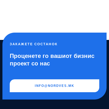
ЗАКАЖЕТЕ СОСТАНОК
Проценете го вашиот бизнис
проект со нас
INFO@NORDVES.MK